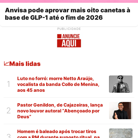
Anvisa pode aprovar mais oito canetas à
base de GLP-1 até o fim de 2026
PUBLICIDADE
Mais lidas
📈
Luto no forró: morre Netto Araújo,
1
vocalista da banda Collo de Menina,
aos 45 anos
Pastor Genildon, de Cajazeiras, lança
2
novo louvor autoral “Abençoado por
Deus”
Homem é baleado após trocar tiros
3
com a PM durante suposto ritual, na