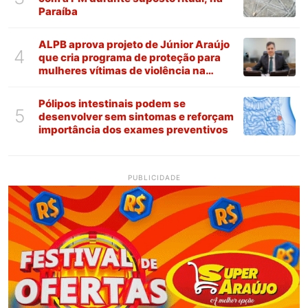
Paraíba
ALPB aprova projeto de Júnior Araújo
4
que cria programa de proteção para
mulheres vítimas de violência na
Paraíba
Pólipos intestinais podem se
5
desenvolver sem sintomas e reforçam
importância dos exames preventivos
PUBLICIDADE