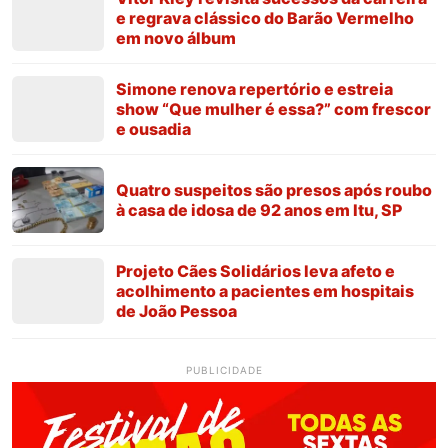
e regrava clássico do Barão Vermelho
em novo álbum
Simone renova repertório e estreia
show “Que mulher é essa?” com frescor
e ousadia
Quatro suspeitos são presos após roubo
à casa de idosa de 92 anos em Itu, SP
Projeto Cães Solidários leva afeto e
acolhimento a pacientes em hospitais
de João Pessoa
PUBLICIDADE