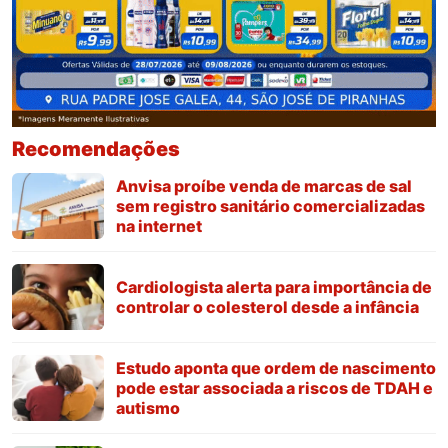
Recomendações
Anvisa proíbe venda de marcas de sal
sem registro sanitário comercializadas
na internet
Cardiologista alerta para importância de
controlar o colesterol desde a infância
Estudo aponta que ordem de nascimento
pode estar associada a riscos de TDAH e
autismo