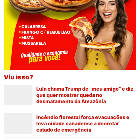
Viu isso?
Lula chama Trump de “meu amigo” e diz
que quer mostrar queda no
desmatamento da Amazônia
Incêndio florestal força evacuações e
leva cidade canadense a decretar
estado de emergência