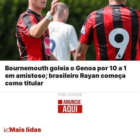
Bournemouth goleia o Genoa por 10 a 1
em amistoso; brasileiro Rayan começa
como titular
PUBLICIDADE
Mais lidas
📈