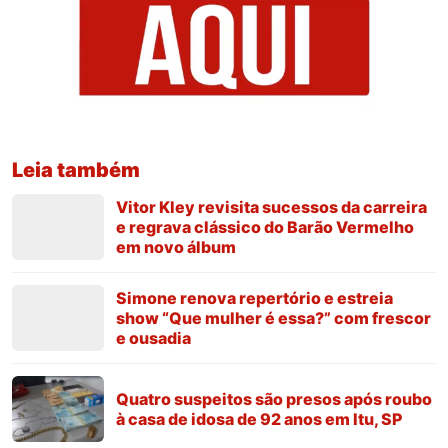
Leia também
Vitor Kley revisita sucessos da carreira
e regrava clássico do Barão Vermelho
em novo álbum
Simone renova repertório e estreia
show “Que mulher é essa?” com frescor
e ousadia
Quatro suspeitos são presos após roubo
à casa de idosa de 92 anos em Itu, SP