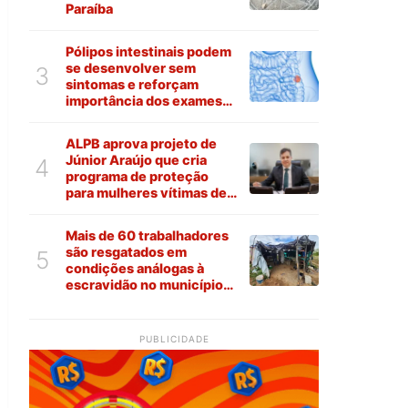
Paraíba
Pólipos intestinais podem
se desenvolver sem
3
sintomas e reforçam
importância dos exames
preventivos
ALPB aprova projeto de
Júnior Araújo que cria
4
programa de proteção
para mulheres vítimas de
violência na Paraíba
Mais de 60 trabalhadores
são resgatados em
5
condições análogas à
escravidão no município
de Várzea
PUBLICIDADE