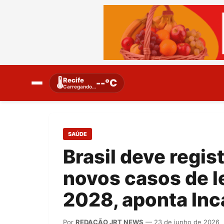
Recife
🌡️
--°C
Carregando…
SAÚDE
Brasil deve regist
novos casos de l
2028, aponta Inc
Por
REDAÇÃO JRT NEWS
— 23 de junho de 2026