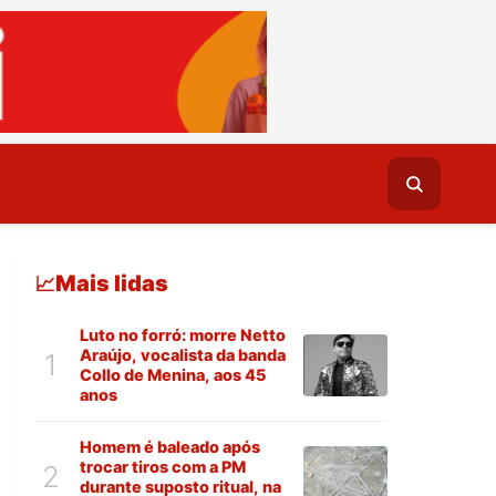
Mais lidas
📈
Luto no forró: morre Netto
Araújo, vocalista da banda
1
Collo de Menina, aos 45
anos
Homem é baleado após
trocar tiros com a PM
2
durante suposto ritual, na