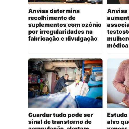
Anvisa determina
Anvisa 
recolhimento de
aument
suplementos com ozônio
associa
por irregularidades na
testost
fabricação e divulgação
mulher
médica
Guardar tudo pode ser
Estudo 
sinal de transtorno de
alvo qu
acumulação, alertam
vencer 