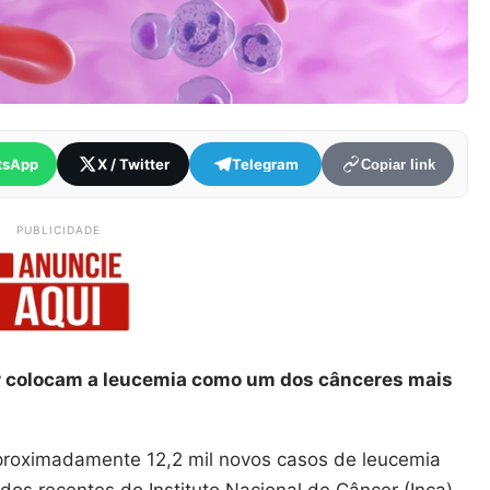
tsApp
X / Twitter
Telegram
Copiar link
PUBLICIDADE
er colocam a leucemia como um dos cânceres mais
aproximadamente 12,2 mil novos casos de leucemia
os recentes do Instituto Nacional de Câncer (Inca).