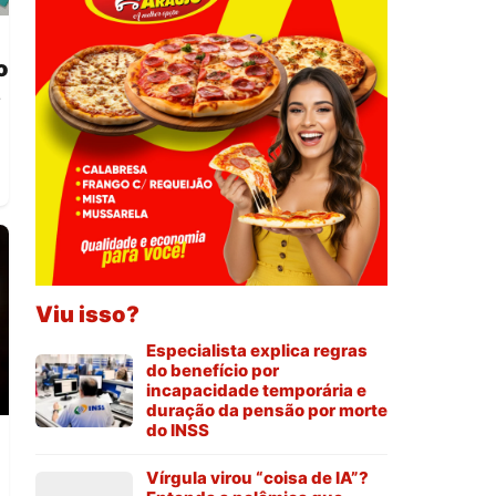
o
s
Viu isso?
Especialista explica regras
do benefício por
incapacidade temporária e
duração da pensão por morte
do INSS
Vírgula virou “coisa de IA”?