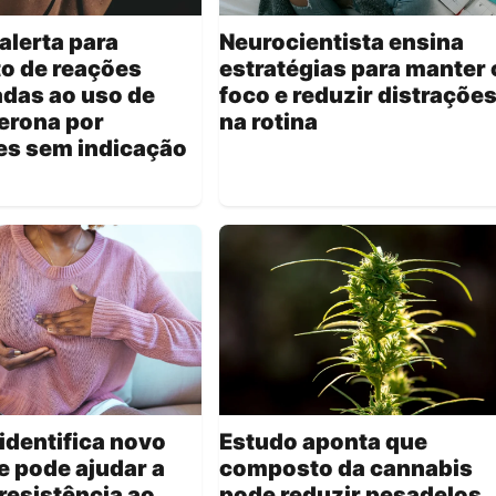
alerta para
Neurocientista ensina
o de reações
estratégias para manter 
das ao uso de
foco e reduzir distraçõe
erona por
na rotina
es sem indicação
identifica novo
Estudo aponta que
e pode ajudar a
composto da cannabis
resistência ao
pode reduzir pesadelos