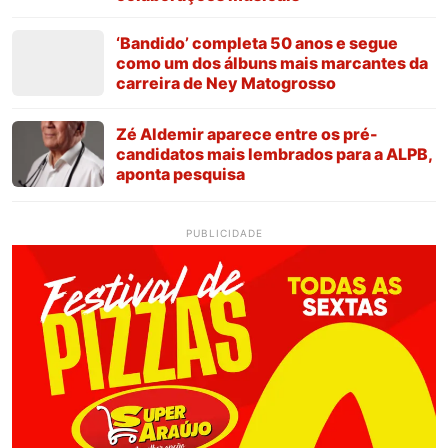
‘Bandido’ completa 50 anos e segue
como um dos álbuns mais marcantes da
carreira de Ney Matogrosso
Zé Aldemir aparece entre os pré-
candidatos mais lembrados para a ALPB,
aponta pesquisa
PUBLICIDADE