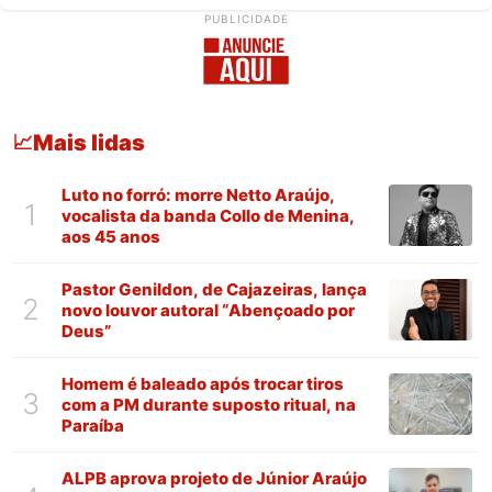
PUBLICIDADE
Mais lidas
📈
Luto no forró: morre Netto Araújo,
1
vocalista da banda Collo de Menina,
aos 45 anos
Pastor Genildon, de Cajazeiras, lança
2
novo louvor autoral “Abençoado por
Deus”
Homem é baleado após trocar tiros
3
com a PM durante suposto ritual, na
Paraíba
ALPB aprova projeto de Júnior Araújo