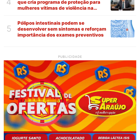
4
que cria programa de proteção para
mulheres vítimas de violência na
Paraíba
Pólipos intestinais podem se
5
desenvolver sem sintomas e reforçam
importância dos exames preventivos
PUBLICIDADE