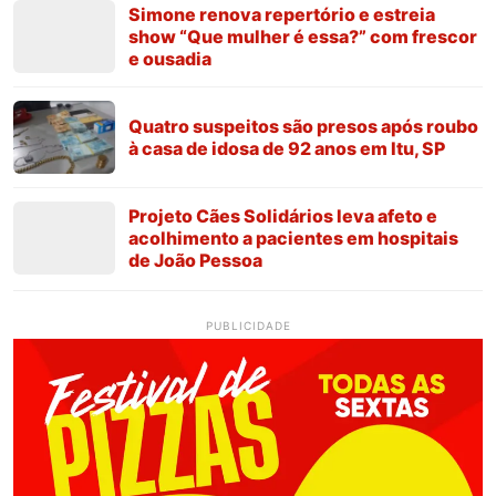
Simone renova repertório e estreia
show “Que mulher é essa?” com frescor
e ousadia
Quatro suspeitos são presos após roubo
à casa de idosa de 92 anos em Itu, SP
Projeto Cães Solidários leva afeto e
acolhimento a pacientes em hospitais
de João Pessoa
PUBLICIDADE