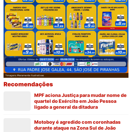
Recomendações
MPF aciona Justiça para mudar nome de
quartel do Exército em João Pessoa
ligado a general da ditadura
Motoboy é agredido com coronhadas
durante ataque na Zona Sul de João