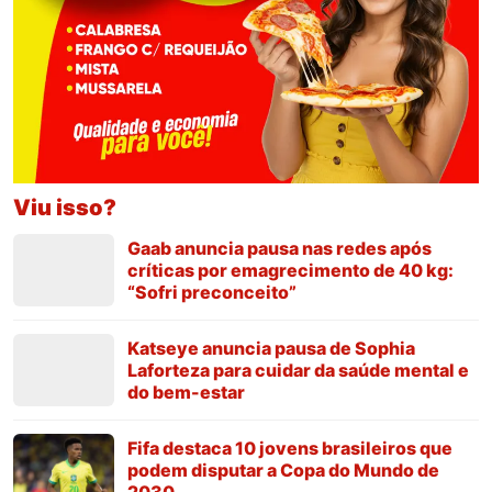
Viu isso?
Gaab anuncia pausa nas redes após
críticas por emagrecimento de 40 kg:
“Sofri preconceito”
Katseye anuncia pausa de Sophia
Laforteza para cuidar da saúde mental e
do bem-estar
Fifa destaca 10 jovens brasileiros que
podem disputar a Copa do Mundo de
2030