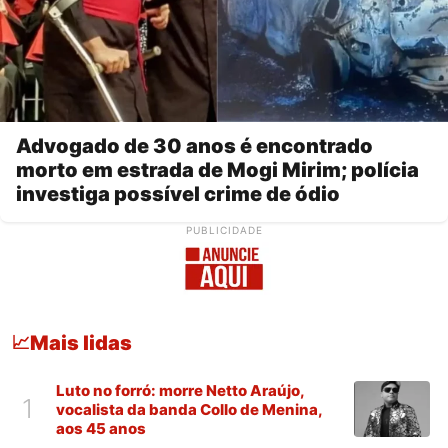
Advogado de 30 anos é encontrado
morto em estrada de Mogi Mirim; polícia
investiga possível crime de ódio
PUBLICIDADE
Mais lidas
📈
Luto no forró: morre Netto Araújo,
1
vocalista da banda Collo de Menina,
aos 45 anos