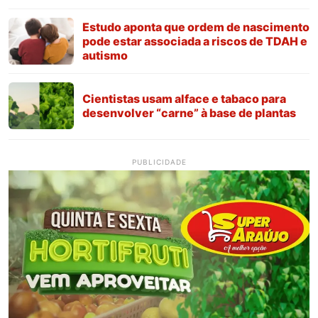
Estudo aponta que ordem de nascimento
pode estar associada a riscos de TDAH e
autismo
Cientistas usam alface e tabaco para
desenvolver “carne” à base de plantas
PUBLICIDADE