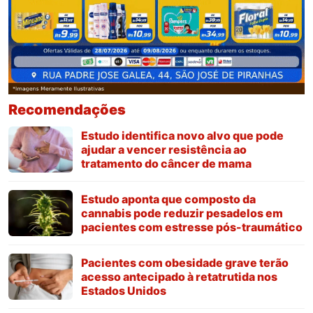
Recomendações
Estudo identifica novo alvo que pode
ajudar a vencer resistência ao
tratamento do câncer de mama
Estudo aponta que composto da
cannabis pode reduzir pesadelos em
pacientes com estresse pós-traumático
Pacientes com obesidade grave terão
acesso antecipado à retatrutida nos
Estados Unidos