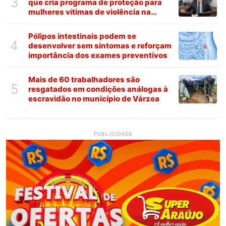
3
que cria programa de proteção para
mulheres vítimas de violência na
Paraíba
Pólipos intestinais podem se
4
desenvolver sem sintomas e reforçam
importância dos exames preventivos
Mais de 60 trabalhadores são
5
resgatados em condições análogas à
escravidão no município de Várzea
PUBLICIDADE