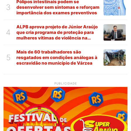
Pólipos intestinais podem se
3
desenvolver sem sintomas e reforçam
importância dos exames preventivos
ALPB aprova projeto de Júnior Araújo
4
que cria programa de proteção para
mulheres vítimas de violência na
Paraíba
Mais de 60 trabalhadores são
5
resgatados em condições análogas à
escravidão no município de Várzea
PUBLICIDADE