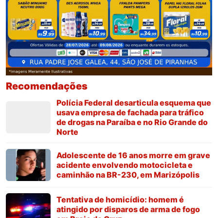
Recomendações
Polícia Federal desarticula esquema que
usava empresa de fachada para tráfico
de drogas na Paraíba e no Rio Grande do
Norte
Adolescente de 16 anos morre em grave
acidente envolvendo motocicleta e
caminhão na BR-230, em Marizópolis
Tentativa de homicídio: homem é
atingido por disparos de arma de fogo