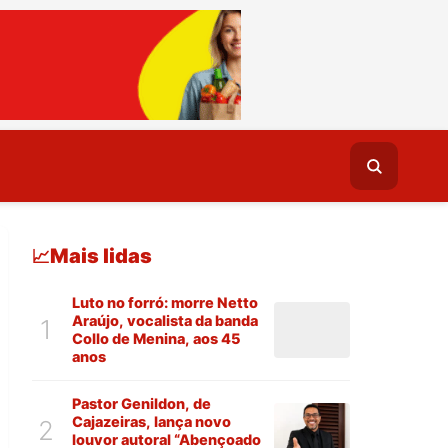
Mais lidas
📈
Luto no forró: morre Netto
Araújo, vocalista da banda
1
Collo de Menina, aos 45
anos
Pastor Genildon, de
Cajazeiras, lança novo
2
louvor autoral “Abençoado