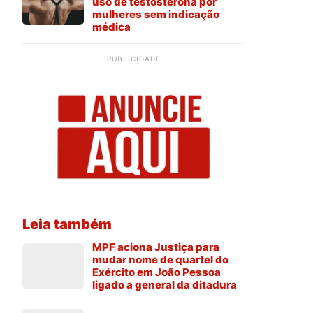
uso de testosterona por
mulheres sem indicação
médica
PUBLICIDADE
Leia também
MPF aciona Justiça para
mudar nome de quartel do
Exército em João Pessoa
ligado a general da ditadura