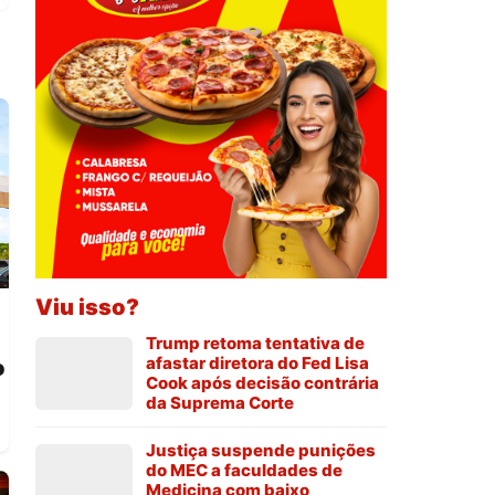
Viu isso?
Trump retoma tentativa de
afastar diretora do Fed Lisa
o
Cook após decisão contrária
da Suprema Corte
Justiça suspende punições
do MEC a faculdades de
Medicina com baixo