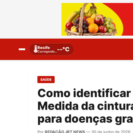
Recife
🌡️
--°C
Carregando…
SAÚDE
Como identificar 
Medida da cintura
para doenças gr
Por
REDAÇÃO JRT NEWS
— 30 de junho de 2026