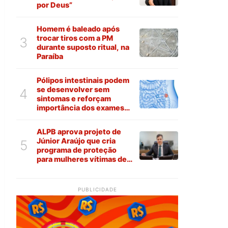
por Deus”
Homem é baleado após
trocar tiros com a PM
3
durante suposto ritual, na
Paraíba
Pólipos intestinais podem
se desenvolver sem
4
sintomas e reforçam
importância dos exames
preventivos
ALPB aprova projeto de
Júnior Araújo que cria
5
programa de proteção
para mulheres vítimas de
violência na Paraíba
PUBLICIDADE