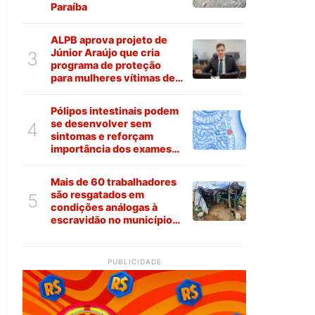
Paraíba
ALPB aprova projeto de
Júnior Araújo que cria
3
programa de proteção
para mulheres vítimas de
violência na Paraíba
Pólipos intestinais podem
se desenvolver sem
4
sintomas e reforçam
importância dos exames
preventivos
Mais de 60 trabalhadores
são resgatados em
5
condições análogas à
escravidão no município
de Várzea
PUBLICIDADE