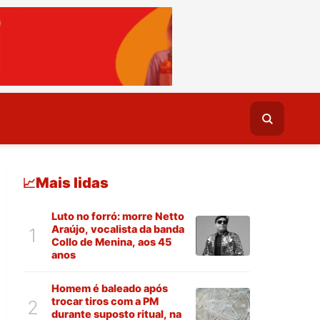
Mais lidas
📈
Luto no forró: morre Netto
Araújo, vocalista da banda
1
Collo de Menina, aos 45
anos
Homem é baleado após
trocar tiros com a PM
2
durante suposto ritual, na