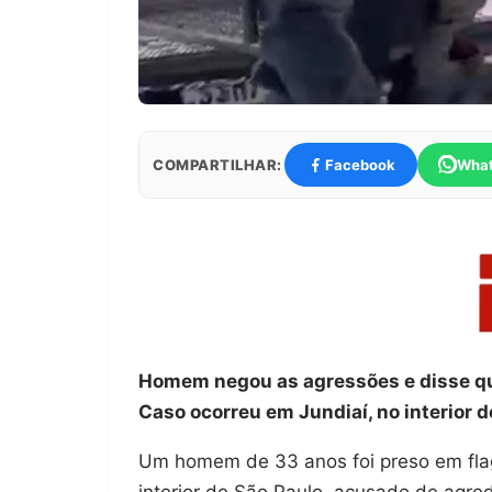
COMPARTILHAR:
Facebook
Wha
Homem negou as agressões e disse que
Caso ocorreu em Jundiaí, no interior d
Um homem de 33 anos foi preso em flag
interior de São Paulo, acusado de agred