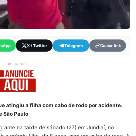
tsApp
X / Twitter
Telegram
Copiar link
PUBLICIDADE
 atingiu a filha com cabo de rodo por acidente.
e São Paulo
rante na tarde de sábado (27) em Jundiaí, no
ir a própria filha, de 8 anos, com um cabo de rodo. A