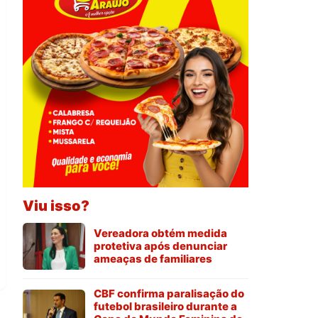
Viu isso?
Vereadora obtém medida
protetiva após denunciar
ameaças de familiares
CBF confirma paralisação do
futebol brasileiro durante a