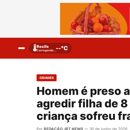
Recife
🌡️
--°C
Carregando…
CIDADES
Homem é preso a
agredir filha de 
criança sofreu fr
Por
REDAÇÃO JRT NEWS
— 30 de junho de 2026