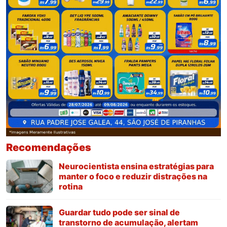
Recomendações
Neurocientista ensina estratégias para
manter o foco e reduzir distrações na
rotina
Guardar tudo pode ser sinal de
transtorno de acumulação, alertam