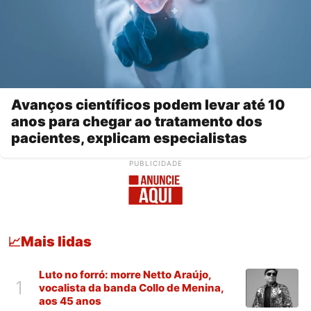
Avanços científicos podem levar até 10
anos para chegar ao tratamento dos
pacientes, explicam especialistas
PUBLICIDADE
Mais lidas
📈
Luto no forró: morre Netto Araújo,
1
vocalista da banda Collo de Menina,
aos 45 anos