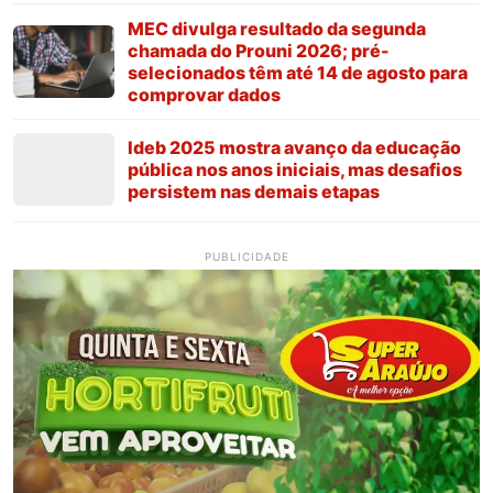
MEC divulga resultado da segunda
chamada do Prouni 2026; pré-
selecionados têm até 14 de agosto para
comprovar dados
Ideb 2025 mostra avanço da educação
pública nos anos iniciais, mas desafios
persistem nas demais etapas
PUBLICIDADE