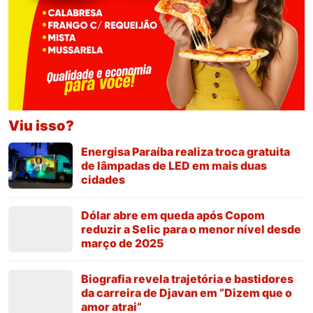
Viu isso?
Energisa Paraíba realiza troca gratuita
de lâmpadas de LED em mais duas
cidades
Dólar abre em queda após Copom
reduzir a Selic para o menor nível desde
março de 2025
Biografia revela trajetória e bastidores
da carreira de Djavan em “Dizem que o
amor atrai”