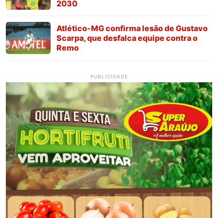
2030
Atlético-MG confirma lesão de Gustavo
Scarpa, que desfalca equipe contra o
Remo
PUBLICIDADE