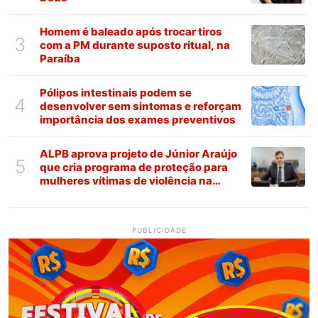
Homem é baleado após trocar tiros
3
com a PM durante suposto ritual, na
Paraíba
Pólipos intestinais podem se
4
desenvolver sem sintomas e reforçam
importância dos exames preventivos
ALPB aprova projeto de Júnior Araújo
5
que cria programa de proteção para
mulheres vítimas de violência na
Paraíba
PUBLICIDADE