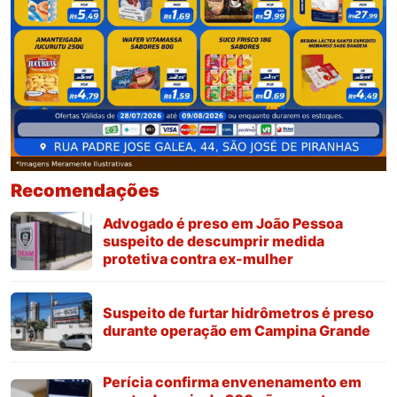
Recomendações
Advogado é preso em João Pessoa
suspeito de descumprir medida
protetiva contra ex-mulher
Suspeito de furtar hidrômetros é preso
durante operação em Campina Grande
Perícia confirma envenenamento em