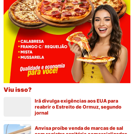
Viu isso?
Irã divulga exigências aos EUA para
reabrir o Estreito de Ormuz, segundo
jornal
Anvisa proíbe venda de marcas de sal
sem registro sanitário comercializadas