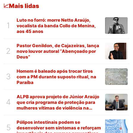
Mais lidas
📈
Luto no forró: morre Netto Araújo,
1
vocalista da banda Collo de Menina,
aos 45 anos
Pastor Genildon, de Cajazeiras, lança
2
novo louvor autoral “Abençoado por
Deus”
Homem é baleado após trocar tiros
3
com a PM durante suposto ritual, na
Paraíba
ALPB aprova projeto de Júnior Araújo
4
que cria programa de proteção para
mulheres vítimas de violência na
Paraíba
Pólipos intestinais podem se
5
desenvolver sem sintomas e reforçam