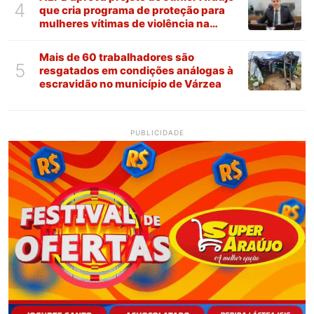
4
que cria programa de proteção para
mulheres vítimas de violência na
Paraíba
Mais de 60 trabalhadores são
5
resgatados em condições análogas à
escravidão no município de Várzea
PUBLICIDADE