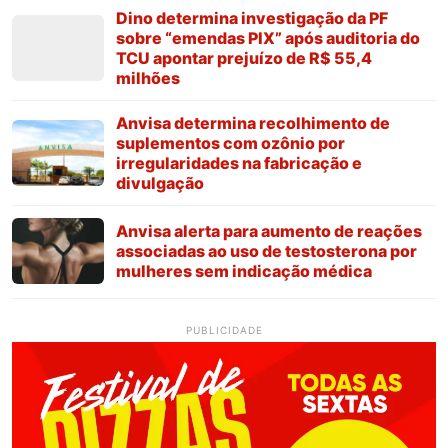
Dino determina investigação da PF
sobre “emendas PIX” após auditoria do
TCU apontar prejuízo de R$ 55,4
milhões
Anvisa determina recolhimento de
suplementos com ozônio por
irregularidades na fabricação e
divulgação
Anvisa alerta para aumento de reações
associadas ao uso de testosterona por
mulheres sem indicação médica
PUBLICIDADE