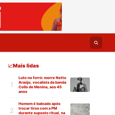
Mais lidas
📈
Luto no forró: morre Netto
Araújo, vocalista da banda
1
Collo de Menina, aos 45
anos
Homem é baleado após
trocar tiros com a PM
2
durante suposto ritual, na