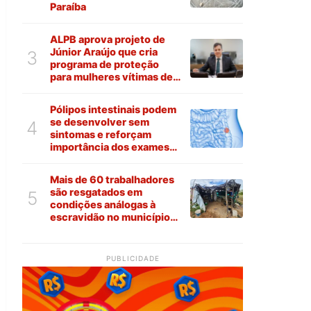
Paraíba
ALPB aprova projeto de
Júnior Araújo que cria
3
programa de proteção
para mulheres vítimas de
violência na Paraíba
Pólipos intestinais podem
se desenvolver sem
4
sintomas e reforçam
importância dos exames
preventivos
Mais de 60 trabalhadores
são resgatados em
5
condições análogas à
escravidão no município
de Várzea
PUBLICIDADE