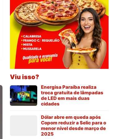
Viu isso?
Energisa Paraíba realiza
troca gratuita de lâmpadas
de LED em mais duas
cidades
Dólar abre em queda após
Copom reduzir a Selic para o
menor nível desde março de
2025