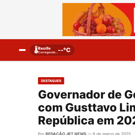
Recife
🌡️
--°C
Carregando…
DESTAQUES
Governador de G
com Gusttavo Lim
República em 20
Por
REDAÇÃO JRT NEWS
— 6 de março de 2025