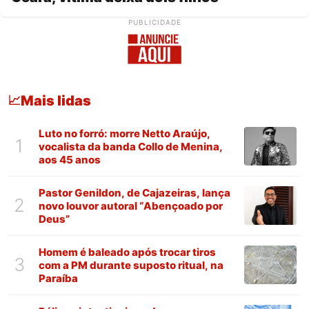
PUBLICIDADE
Mais lidas
📈
Luto no forró: morre Netto Araújo,
1
vocalista da banda Collo de Menina,
aos 45 anos
Pastor Genildon, de Cajazeiras, lança
2
novo louvor autoral “Abençoado por
Deus”
Homem é baleado após trocar tiros
3
com a PM durante suposto ritual, na
Paraíba