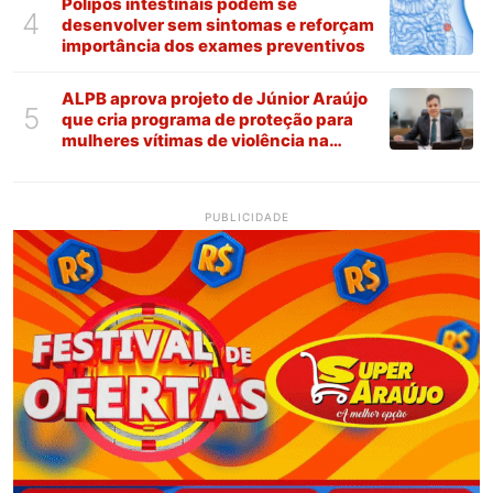
Pólipos intestinais podem se
4
desenvolver sem sintomas e reforçam
importância dos exames preventivos
ALPB aprova projeto de Júnior Araújo
5
que cria programa de proteção para
mulheres vítimas de violência na
Paraíba
PUBLICIDADE