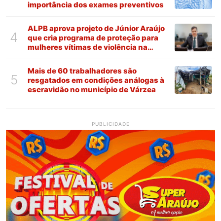
importância dos exames preventivos
ALPB aprova projeto de Júnior Araújo
4
que cria programa de proteção para
mulheres vítimas de violência na
Paraíba
Mais de 60 trabalhadores são
5
resgatados em condições análogas à
escravidão no município de Várzea
PUBLICIDADE