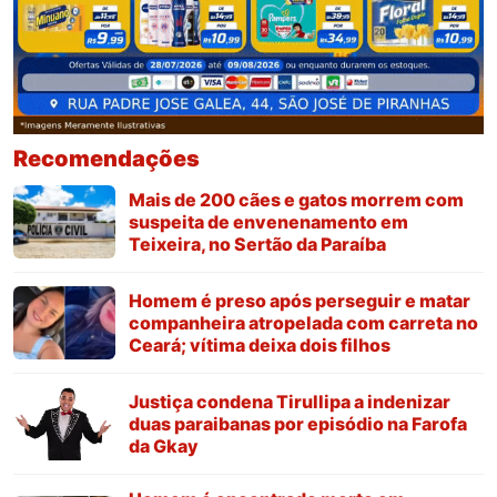
Recomendações
Mais de 200 cães e gatos morrem com
suspeita de envenenamento em
Teixeira, no Sertão da Paraíba
Homem é preso após perseguir e matar
companheira atropelada com carreta no
Ceará; vítima deixa dois filhos
Justiça condena Tirullipa a indenizar
duas paraibanas por episódio na Farofa
da Gkay