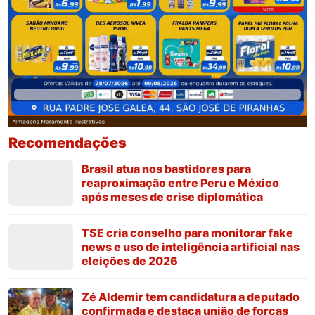
Recomendações
Brasil atua nos bastidores para
reaproximação entre Peru e México
após meses de crise diplomática
TSE cria conselho para monitorar fake
news e uso de inteligência artificial nas
eleições de 2026
Zé Aldemir tem candidatura a deputado
confirmada e destaca união de forças