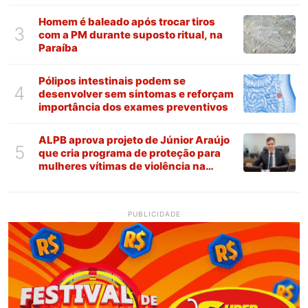
Homem é baleado após trocar tiros
3
com a PM durante suposto ritual, na
Paraíba
Pólipos intestinais podem se
4
desenvolver sem sintomas e reforçam
importância dos exames preventivos
ALPB aprova projeto de Júnior Araújo
5
que cria programa de proteção para
mulheres vítimas de violência na
Paraíba
PUBLICIDADE