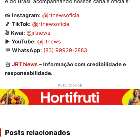
e do Brasil acompanhando nossos canais oficiais:
📸
Instagram:
@jrtnewsoficial
🎵
TikTok:
@jrtnewsoficial
🎬
Kwai:
@jrtnews
▶️
YouTube:
@jrtnews
💬
WhatsApp:
(83) 99929-2883
📰
JRT News
– Informação com credibilidade e
responsabilidade.
PUBLICIDADE
Posts relacionados