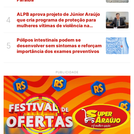
ALPB aprova projeto de Júnior Araújo
4
que cria programa de proteção para
mulheres vítimas de violência na
Paraíba
Pólipos intestinais podem se
5
desenvolver sem sintomas e reforçam
importância dos exames preventivos
PUBLICIDADE