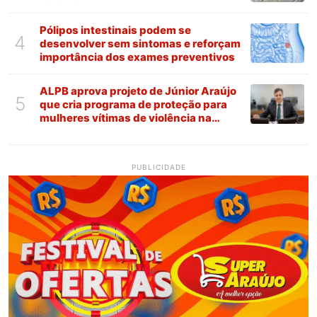
Pólipos intestinais podem se
4
desenvolver sem sintomas e reforçam
importância dos exames preventivos
ALPB aprova projeto de Júnior Araújo
5
que cria programa de proteção para
mulheres vítimas de violência na
Paraíba
PUBLICIDADE