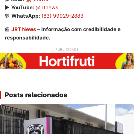
▶️
YouTube:
@jrtnews
💬
WhatsApp:
(83) 99929-2883
📰
JRT News
– Informação com credibilidade e
responsabilidade.
PUBLICIDADE
Posts relacionados