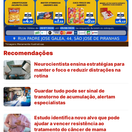
Recomendações
Neurocientista ensina estratégias para
manter o foco e reduzir distrações na
rotina
Guardar tudo pode ser sinal de
transtorno de acumulação, alertam
especialistas
Estudo identifica novo alvo que pode
ajudar a vencer resistência ao
tratamento do câncer de mama