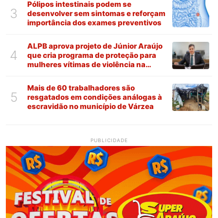
Pólipos intestinais podem se
3
desenvolver sem sintomas e reforçam
importância dos exames preventivos
ALPB aprova projeto de Júnior Araújo
4
que cria programa de proteção para
mulheres vítimas de violência na
Paraíba
Mais de 60 trabalhadores são
5
resgatados em condições análogas à
escravidão no município de Várzea
PUBLICIDADE