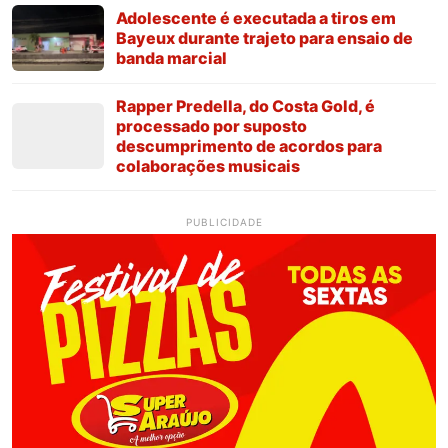
Adolescente é executada a tiros em
Bayeux durante trajeto para ensaio de
banda marcial
Rapper Predella, do Costa Gold, é
processado por suposto
descumprimento de acordos para
colaborações musicais
PUBLICIDADE