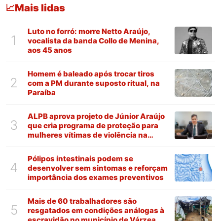
Mais lidas
📈
Luto no forró: morre Netto Araújo,
1
vocalista da banda Collo de Menina,
aos 45 anos
Homem é baleado após trocar tiros
2
com a PM durante suposto ritual, na
Paraíba
ALPB aprova projeto de Júnior Araújo
3
que cria programa de proteção para
mulheres vítimas de violência na
Paraíba
Pólipos intestinais podem se
4
desenvolver sem sintomas e reforçam
importância dos exames preventivos
Mais de 60 trabalhadores são
5
resgatados em condições análogas à
escravidão no município de Várzea