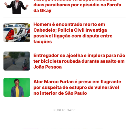
duas paraibanas por episódio na Farofa
da Gkay
Homem é encontrado morto em
Cabedelo; Polícia Civil investiga
possível ligação com disputa entre
facções
Entregador se ajoelha e implora para não
ter bicicleta roubada durante assalto em
João Pessoa
Ator Marco Furlan é preso em flagrante
por suspeita de estupro de vulnerável
no interior de São Paulo
PUBLICIDADE