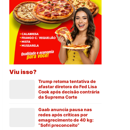
Viu isso?
Trump retoma tentativa de
afastar diretora do Fed Lisa
Cook após decisão contrária
da Suprema Corte
Gaab anuncia pausa nas
redes após críticas por
emagrecimento de 40 kg:
“Sofri preconceito”