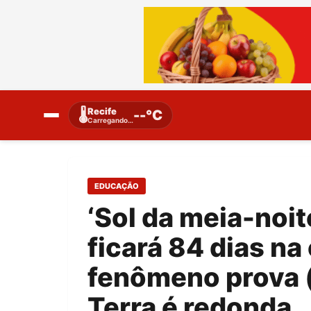
Recife
🌡️
--°C
Carregando…
EDUCAÇÃO
‘Sol da meia-noit
ficará 84 dias na
fenômeno prova 
Terra é redonda