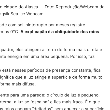
 em cidade do Alasca — Foto: Reprodução/Webcam da
iagvik Sea Ice Webcam
ade com sol ininterrupto por meses registre
am os 0°C.
A explicação é a obliquidade dos raios
quador, eles atingem a Terra de forma mais direta e
nte energia em uma área pequena. Por isso, faz
 está nesses períodos de presença constante, fica
ignifica que a luz atinge a superfície de forma muito
 forma mais difusa.
nte para uma parede: o círculo de luz é pequeno,
nterna, a luz se “espalha” e fica mais fraca. É o que
os raios chegam “deitados”, sem aquecer a superfície