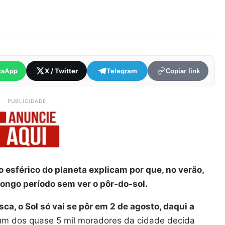
tsApp
X / Twitter
Telegram
Copiar link
PUBLICIDADE
o esférico do planeta explicam por que, no verão,
 longo período sem ver o pôr-do-sol.
ca, o Sol só vai se pôr em 2 de agosto, daqui a
um dos quase 5 mil moradores da cidade decida