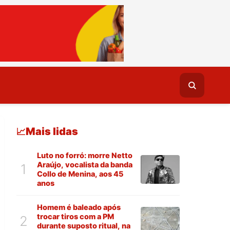
Mais lidas
📈
Luto no forró: morre Netto
Araújo, vocalista da banda
1
Collo de Menina, aos 45
anos
Homem é baleado após
trocar tiros com a PM
2
durante suposto ritual, na