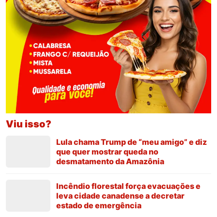
Viu isso?
Lula chama Trump de “meu amigo” e diz
que quer mostrar queda no
desmatamento da Amazônia
Incêndio florestal força evacuações e
leva cidade canadense a decretar
estado de emergência