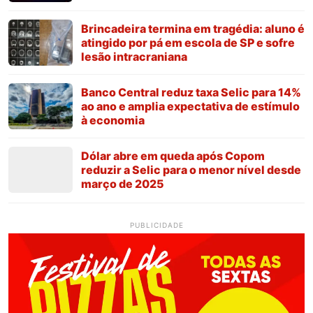
Brincadeira termina em tragédia: aluno é
atingido por pá em escola de SP e sofre
lesão intracraniana
Banco Central reduz taxa Selic para 14%
ao ano e amplia expectativa de estímulo
à economia
Dólar abre em queda após Copom
reduzir a Selic para o menor nível desde
março de 2025
PUBLICIDADE