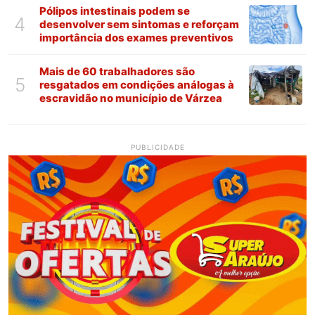
Pólipos intestinais podem se
4
desenvolver sem sintomas e reforçam
importância dos exames preventivos
Mais de 60 trabalhadores são
5
resgatados em condições análogas à
escravidão no município de Várzea
PUBLICIDADE