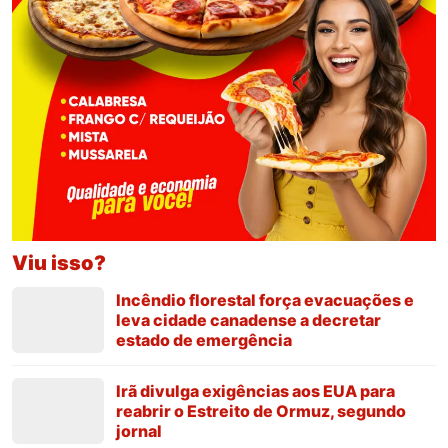
Viu isso?
Incêndio florestal força evacuações e
leva cidade canadense a decretar
estado de emergência
Irã divulga exigências aos EUA para
reabrir o Estreito de Ormuz, segundo
jornal