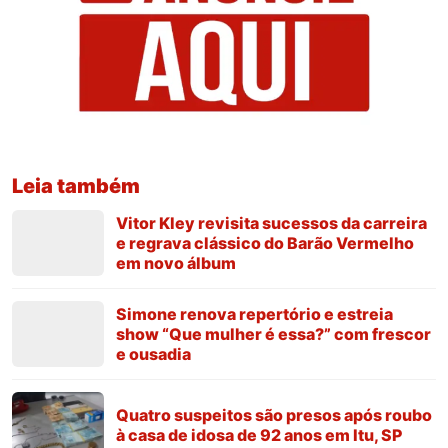
Leia também
Vitor Kley revisita sucessos da carreira
e regrava clássico do Barão Vermelho
em novo álbum
Simone renova repertório e estreia
show “Que mulher é essa?” com frescor
e ousadia
Quatro suspeitos são presos após roubo
à casa de idosa de 92 anos em Itu, SP