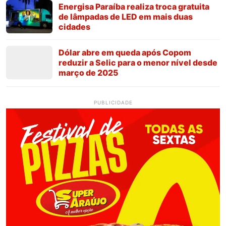
Energisa Paraíba realiza troca gratuita
de lâmpadas de LED em mais duas
cidades
Dólar abre em queda após Copom
reduzir a Selic para o menor nível desde
março de 2025
PUBLICIDADE