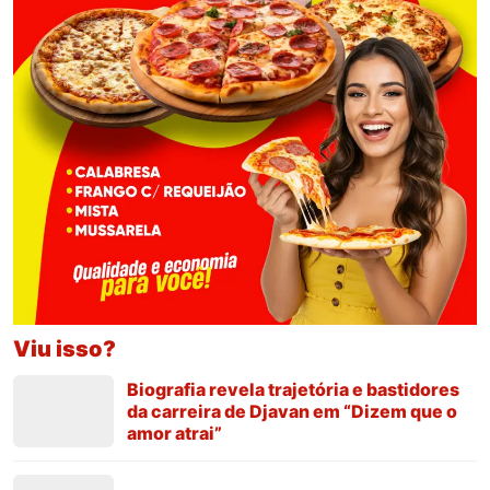
Viu isso?
Biografia revela trajetória e bastidores
da carreira de Djavan em “Dizem que o
amor atrai”