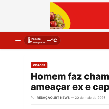
Recife
🌡️
--°C
Carregando…
CIDADES
Homem faz chama
ameaçar ex e cap
Por
REDAÇÃO JRT NEWS
— 20 de maio de 2026