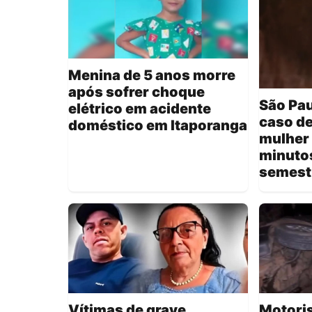
Menina de 5 anos morre
após sofrer choque
São Pau
elétrico em acidente
caso de
doméstico em Itaporanga
mulher 
minutos
semest
Vítimas de grave
Motoris