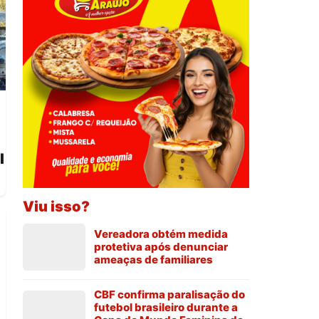
l
Viu isso?
Vereadora obtém medida
protetiva após denunciar
ameaças de familiares
CBF confirma paralisação do
futebol brasileiro durante a