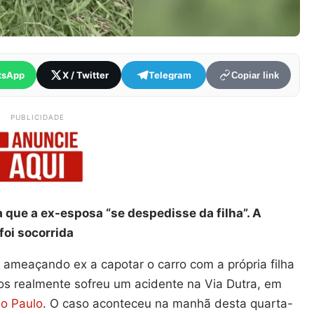
tsApp
X / Twitter
Telegram
Copiar link
PUBLICIDADE
 que a ex-esposa “se despedisse da filha”. A
foi socorrida
ameaçando ex a capotar o carro com a própria filha
s realmente sofreu um acidente na Via Dutra, em
o Paulo
. O caso aconteceu na manhã desta quarta-