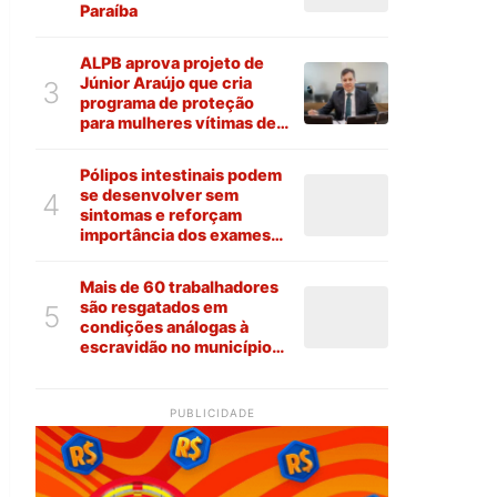
Paraíba
ALPB aprova projeto de
Júnior Araújo que cria
3
programa de proteção
para mulheres vítimas de
violência na Paraíba
Pólipos intestinais podem
se desenvolver sem
4
sintomas e reforçam
importância dos exames
preventivos
Mais de 60 trabalhadores
são resgatados em
5
condições análogas à
escravidão no município
de Várzea
PUBLICIDADE