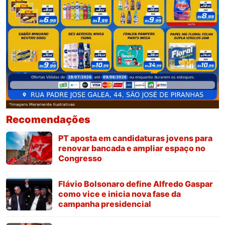
Recomendações
PT aposta em candidaturas jovens para
renovar bancada e ampliar espaço no
Congresso
Flávio Bolsonaro define Alfredo Gaspar
como vice e inicia nova fase da
campanha presidencial