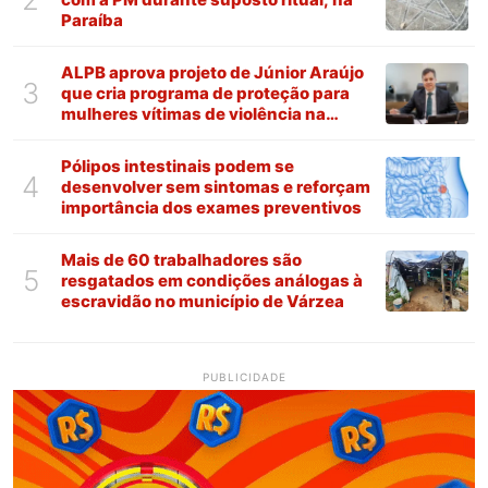
Paraíba
ALPB aprova projeto de Júnior Araújo
3
que cria programa de proteção para
mulheres vítimas de violência na
Paraíba
Pólipos intestinais podem se
4
desenvolver sem sintomas e reforçam
importância dos exames preventivos
Mais de 60 trabalhadores são
5
resgatados em condições análogas à
escravidão no município de Várzea
PUBLICIDADE