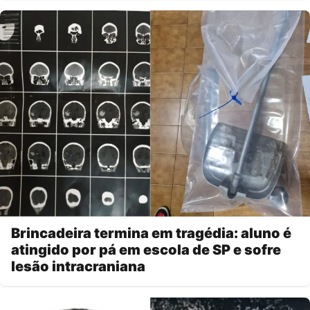
Brincadeira termina em tragédia: aluno é
atingido por pá em escola de SP e sofre
lesão intracraniana