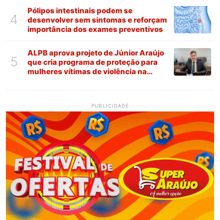
Pólipos intestinais podem se
4
desenvolver sem sintomas e reforçam
importância dos exames preventivos
ALPB aprova projeto de Júnior Araújo
5
que cria programa de proteção para
mulheres vítimas de violência na
Paraíba
PUBLICIDADE