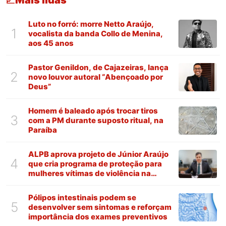
Mais lidas
📈
Luto no forró: morre Netto Araújo,
1
vocalista da banda Collo de Menina,
aos 45 anos
Pastor Genildon, de Cajazeiras, lança
2
novo louvor autoral “Abençoado por
Deus”
Homem é baleado após trocar tiros
3
com a PM durante suposto ritual, na
Paraíba
ALPB aprova projeto de Júnior Araújo
4
que cria programa de proteção para
mulheres vítimas de violência na
Paraíba
Pólipos intestinais podem se
5
desenvolver sem sintomas e reforçam
importância dos exames preventivos