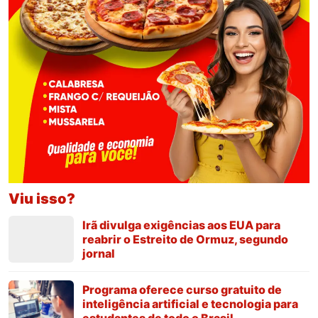
Viu isso?
Irã divulga exigências aos EUA para
reabrir o Estreito de Ormuz, segundo
jornal
Programa oferece curso gratuito de
inteligência artificial e tecnologia para
estudantes de todo o Brasil