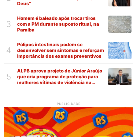
Deus”
Homem é baleado após trocar tiros
3
com a PM durante suposto ritual, na
Paraíba
Pólipos intestinais podem se
4
desenvolver sem sintomas e reforçam
importância dos exames preventivos
ALPB aprova projeto de Júnior Araújo
5
que cria programa de proteção para
mulheres vítimas de violência na
Paraíba
PUBLICIDADE