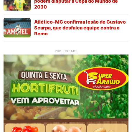
podem disputar a Copa do Mundo de
2030
Atlético-MG confirma lesão de Gustavo
Scarpa, que desfalca equipe contra o
Remo
PUBLICIDADE