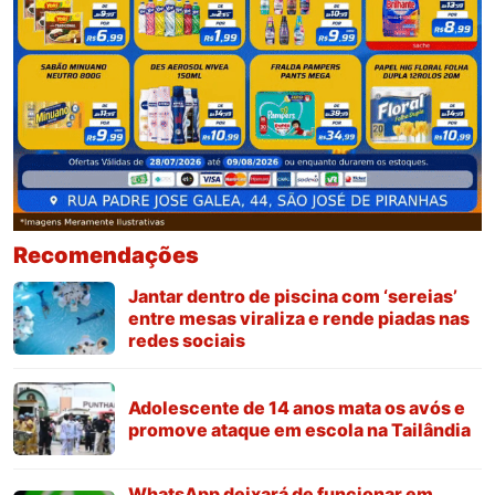
Recomendações
Jantar dentro de piscina com ‘sereias’
entre mesas viraliza e rende piadas nas
redes sociais
Adolescente de 14 anos mata os avós e
promove ataque em escola na Tailândia
WhatsApp deixará de funcionar em