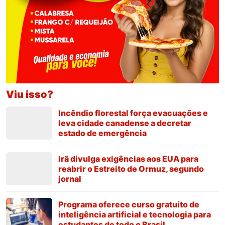
Viu isso?
Incêndio florestal força evacuações e
leva cidade canadense a decretar
estado de emergência
Irã divulga exigências aos EUA para
reabrir o Estreito de Ormuz, segundo
jornal
Programa oferece curso gratuito de
inteligência artificial e tecnologia para
estudantes de todo o Brasil