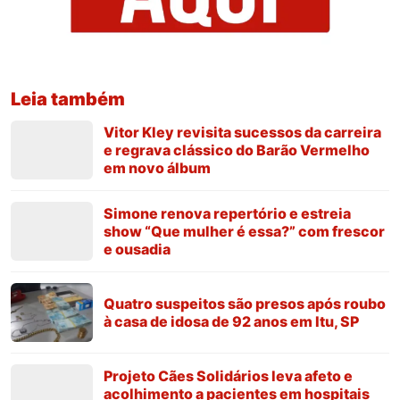
Leia também
Vitor Kley revisita sucessos da carreira
e regrava clássico do Barão Vermelho
em novo álbum
Simone renova repertório e estreia
show “Que mulher é essa?” com frescor
e ousadia
Quatro suspeitos são presos após roubo
à casa de idosa de 92 anos em Itu, SP
Projeto Cães Solidários leva afeto e
acolhimento a pacientes em hospitais