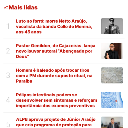
Mais lidas
📈
Luto no forró: morre Netto Araújo,
1
vocalista da banda Collo de Menina,
aos 45 anos
Pastor Genildon, de Cajazeiras, lança
2
novo louvor autoral “Abençoado por
Deus”
Homem é baleado após trocar tiros
3
com a PM durante suposto ritual, na
Paraíba
Pólipos intestinais podem se
4
desenvolver sem sintomas e reforçam
importância dos exames preventivos
ALPB aprova projeto de Júnior Araújo
5
que cria programa de proteção para