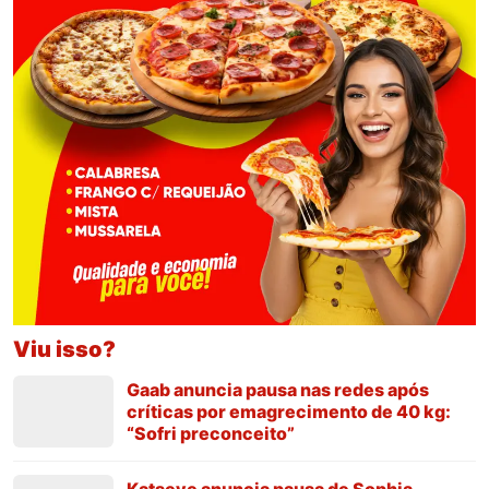
Viu isso?
Gaab anuncia pausa nas redes após
críticas por emagrecimento de 40 kg:
“Sofri preconceito”
Katseye anuncia pausa de Sophia