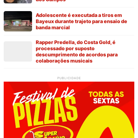
Adolescente é executada a tiros em
Bayeux durante trajeto para ensaio de
banda marcial
Rapper Predella, do Costa Gold, é
processado por suposto
descumprimento de acordos para
colaborações musicais
PUBLICIDADE