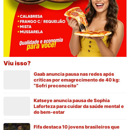
Viu isso?
Gaab anuncia pausa nas redes após
críticas por emagrecimento de 40 kg:
“Sofri preconceito”
Katseye anuncia pausa de Sophia
Laforteza para cuidar da saúde mental e
do bem-estar
Fifa destaca 10 jovens brasileiros que