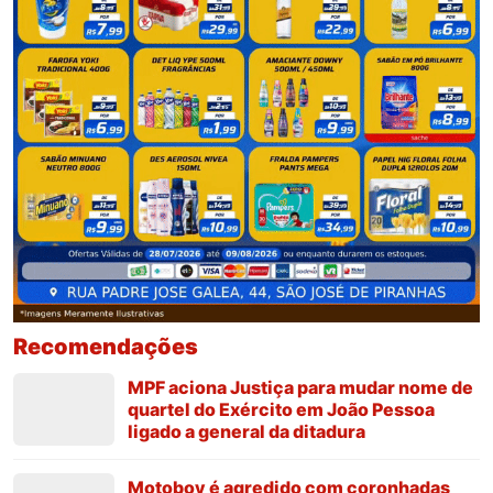
Recomendações
MPF aciona Justiça para mudar nome de
quartel do Exército em João Pessoa
ligado a general da ditadura
Motoboy é agredido com coronhadas