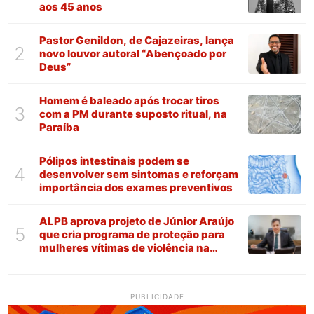
aos 45 anos
Pastor Genildon, de Cajazeiras, lança
2
novo louvor autoral “Abençoado por
Deus”
Homem é baleado após trocar tiros
3
com a PM durante suposto ritual, na
Paraíba
Pólipos intestinais podem se
4
desenvolver sem sintomas e reforçam
importância dos exames preventivos
ALPB aprova projeto de Júnior Araújo
5
que cria programa de proteção para
mulheres vítimas de violência na
Paraíba
PUBLICIDADE