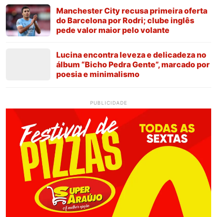
Manchester City recusa primeira oferta
do Barcelona por Rodri; clube inglês
pede valor maior pelo volante
Lucina encontra leveza e delicadeza no
álbum “Bicho Pedra Gente”, marcado por
poesia e minimalismo
PUBLICIDADE