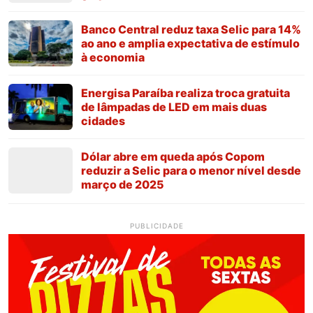
Banco Central reduz taxa Selic para 14%
ao ano e amplia expectativa de estímulo
à economia
Energisa Paraíba realiza troca gratuita
de lâmpadas de LED em mais duas
cidades
Dólar abre em queda após Copom
reduzir a Selic para o menor nível desde
março de 2025
PUBLICIDADE