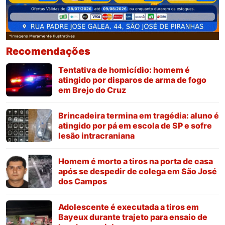
Recomendações
Tentativa de homicídio: homem é
atingido por disparos de arma de fogo
em Brejo do Cruz
Brincadeira termina em tragédia: aluno é
atingido por pá em escola de SP e sofre
lesão intracraniana
Homem é morto a tiros na porta de casa
após se despedir de colega em São José
dos Campos
Adolescente é executada a tiros em
Bayeux durante trajeto para ensaio de