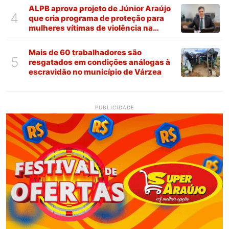
ALPB aprova projeto de Júnior Araújo
4
que cria programa de proteção para
mulheres vítimas de violência na
Paraíba
Mais de 60 trabalhadores são
5
resgatados em condições análogas à
escravidão no município de Várzea
PUBLICIDADE