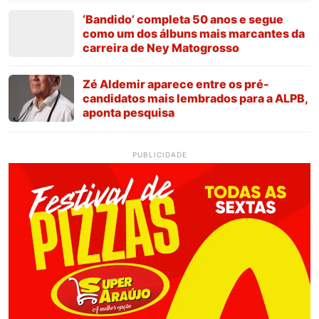
‘Bandido’ completa 50 anos e segue
como um dos álbuns mais marcantes da
carreira de Ney Matogrosso
Zé Aldemir aparece entre os pré-
candidatos mais lembrados para a ALPB,
aponta pesquisa
PUBLICIDADE