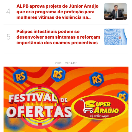
ALPB aprova projeto de Júnior Araújo
4
que cria programa de proteção para
mulheres vítimas de violência na
Paraíba
Pólipos intestinais podem se
5
desenvolver sem sintomas e reforçam
importância dos exames preventivos
PUBLICIDADE