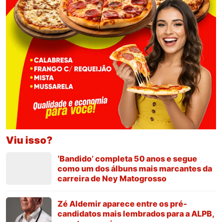
Viu isso?
‘Bandido’ completa 50 anos e segue
como um dos álbuns mais marcantes da
carreira de Ney Matogrosso
Zé Aldemir aparece entre os pré-
candidatos mais lembrados para a ALPB,