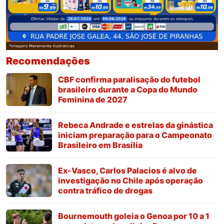
Recomendações
CBF confirma paralisação do futebol
brasileiro durante a Copa do Mundo
Feminina de 2027
Rebeca Andrade e estrelas da ginástica
iniciam preparação para o Campeonato
Brasileiro em Brasília
Ex-Vasco, Carlos Palacios é alvo de
investigação no Chile após operação
contra tráfico de drogas
Bournemouth goleia o Genoa por 10 a 1