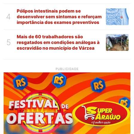
Paraíba
Pólipos intestinais podem se
4
desenvolver sem sintomas e reforçam
importância dos exames preventivos
Mais de 60 trabalhadores são
5
resgatados em condições análogas à
escravidão no município de Várzea
PUBLICIDADE