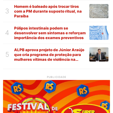
Homem é baleado após trocar tiros
3
com a PM durante suposto ritual, na
Paraíba
Pólipos intestinais podem se
4
desenvolver sem sintomas e reforçam
importância dos exames preventivos
ALPB aprova projeto de Júnior Araújo
5
que cria programa de proteção para
mulheres vítimas de violência na
Paraíba
PUBLICIDADE