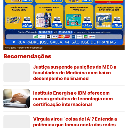
Recomendações
Justiça suspende punições do MEC a
faculdades de Medicina com baixo
desempenho no Enamed
Instituto Energisa e IBM oferecem
cursos gratuitos de tecnologia com
certificação internacional
Vírgula virou “coisa de IA”? Entenda a
polêmica que tomou conta das redes