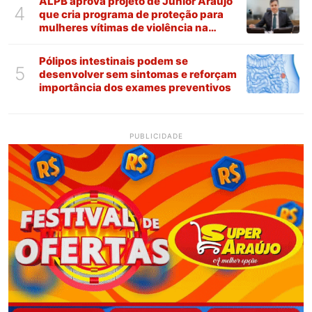
ALPB aprova projeto de Júnior Araújo
4
que cria programa de proteção para
mulheres vítimas de violência na
Paraíba
Pólipos intestinais podem se
5
desenvolver sem sintomas e reforçam
importância dos exames preventivos
PUBLICIDADE