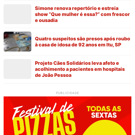
Simone renova repertório e estreia
show “Que mulher é essa?” com frescor
e ousadia
Quatro suspeitos são presos após roubo
à casa de idosa de 92 anos em Itu, SP
Projeto Cães Solidários leva afeto e
acolhimento a pacientes em hospitais
de João Pessoa
PUBLICIDADE