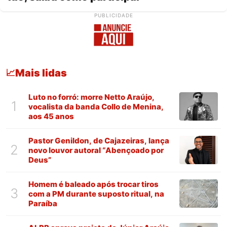
PUBLICIDADE
Mais lidas
📈
Luto no forró: morre Netto Araújo,
1
vocalista da banda Collo de Menina,
aos 45 anos
Pastor Genildon, de Cajazeiras, lança
2
novo louvor autoral “Abençoado por
Deus”
Homem é baleado após trocar tiros
3
com a PM durante suposto ritual, na
Paraíba