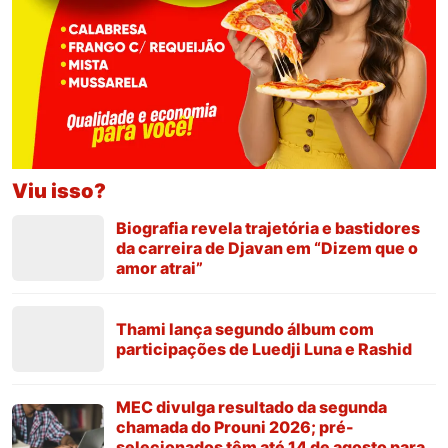
Viu isso?
Biografia revela trajetória e bastidores
da carreira de Djavan em “Dizem que o
amor atrai”
Thami lança segundo álbum com
participações de Luedji Luna e Rashid
MEC divulga resultado da segunda
chamada do Prouni 2026; pré-
selecionados têm até 14 de agosto para