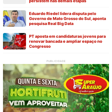
persistem nas demais etapas
Eduardo Riedel lidera disputa pelo
Governo de Mato Grosso do Sul, aponta
pesquisa Real Big Data
PT aposta em candidaturas jovens para
renovar bancada e ampliar espaço no
Congresso
PUBLICIDADE