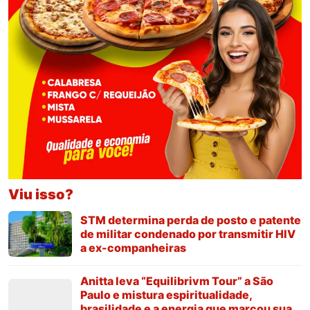
Viu isso?
STM determina perda de posto e patente
de militar condenado por transmitir HIV
a ex-companheiras
Anitta leva “Equilibrivm Tour” a São
Paulo e mistura espiritualidade,
brasilidade e a energia que marcou sua