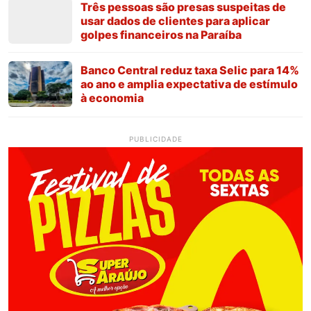
Três pessoas são presas suspeitas de
usar dados de clientes para aplicar
golpes financeiros na Paraíba
Banco Central reduz taxa Selic para 14%
ao ano e amplia expectativa de estímulo
à economia
PUBLICIDADE