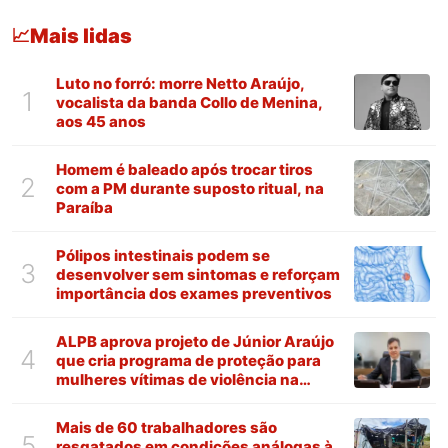
Mais lidas
📈
Luto no forró: morre Netto Araújo,
1
vocalista da banda Collo de Menina,
aos 45 anos
Homem é baleado após trocar tiros
2
com a PM durante suposto ritual, na
Paraíba
Pólipos intestinais podem se
3
desenvolver sem sintomas e reforçam
importância dos exames preventivos
ALPB aprova projeto de Júnior Araújo
4
que cria programa de proteção para
mulheres vítimas de violência na
Paraíba
Mais de 60 trabalhadores são
5
resgatados em condições análogas à