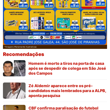
Recomendações
Homem é morto a tiros na porta de casa
após se despedir de colega em São José
dos Campos
Zé Aldemir aparece entre os pré-
candidatos mais lembrados para a ALPB,
aponta pesquisa
CBF confirma paralisação do futebol