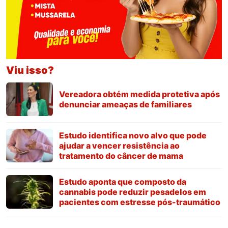
Viu isso?
Vereadora obtém medida protetiva após
denunciar ameaças de familiares
Estudo identifica novo alvo que pode
ajudar a vencer resistência ao
tratamento do câncer de mama
Estudo aponta que composto da
cannabis pode reduzir pesadelos em
pacientes com estresse pós-traumático