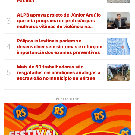
Paraíba
ALPB aprova projeto de Júnior Araújo
3
que cria programa de proteção para
mulheres vítimas de violência na
Paraíba
Pólipos intestinais podem se
4
desenvolver sem sintomas e reforçam
importância dos exames preventivos
Mais de 60 trabalhadores são
5
resgatados em condições análogas à
escravidão no município de Várzea
PUBLICIDADE