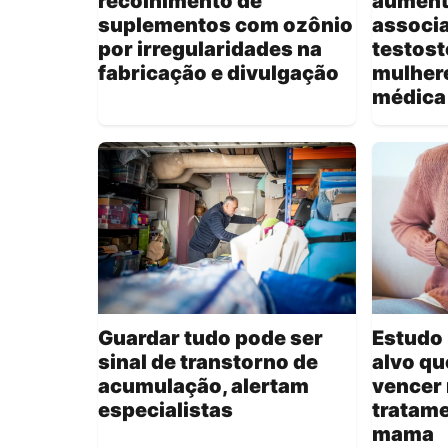
recolhimento de
aument
suplementos com ozônio
associa
por irregularidades na
testost
fabricação e divulgação
mulher
médica
Guardar tudo pode ser
Estudo 
sinal de transtorno de
alvo qu
acumulação, alertam
vencer 
especialistas
tratame
mama