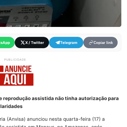
tsApp
X / Twitter
Telegram
Copiar link
PUBLICIDADE
reprodução assistida não tinha autorização para
ularidades
ia (Anvisa) anunciou nesta quarta-feira (17) a
ução assistida em Manaus, no Amazonas, após