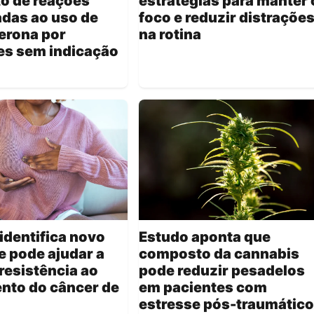
o de reações
estratégias para manter 
das ao uso de
foco e reduzir distraçõe
erona por
na rotina
es sem indicação
identifica novo
Estudo aponta que
e pode ajudar a
composto da cannabis
resistência ao
pode reduzir pesadelos
nto do câncer de
em pacientes com
estresse pós-traumático