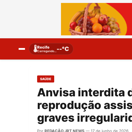
Recife
🌡️
--°C
Carregando…
SAÚDE
Anvisa interdita 
reprodução assis
graves irregula
Por
REDAÇÃO JRT NEWS
— 17 de junho de 2026