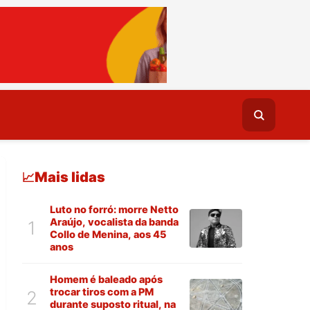
Mais lidas
📈
Luto no forró: morre Netto
Araújo, vocalista da banda
1
Collo de Menina, aos 45
anos
Homem é baleado após
trocar tiros com a PM
2
durante suposto ritual, na