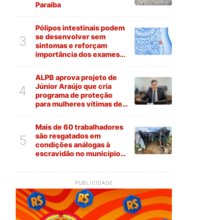
Paraíba
Pólipos intestinais podem
se desenvolver sem
3
sintomas e reforçam
importância dos exames
preventivos
ALPB aprova projeto de
Júnior Araújo que cria
4
programa de proteção
para mulheres vítimas de
violência na Paraíba
Mais de 60 trabalhadores
são resgatados em
5
condições análogas à
escravidão no município
de Várzea
PUBLICIDADE