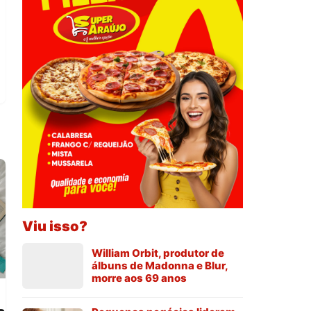
Viu isso?
William Orbit, produtor de
álbuns de Madonna e Blur,
morre aos 69 anos