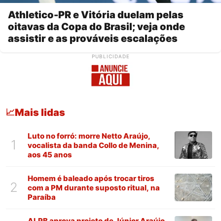
Athletico-PR e Vitória duelam pelas
oitavas da Copa do Brasil; veja onde
assistir e as prováveis escalações
PUBLICIDADE
Mais lidas
📈
Luto no forró: morre Netto Araújo,
1
vocalista da banda Collo de Menina,
aos 45 anos
Homem é baleado após trocar tiros
2
com a PM durante suposto ritual, na
Paraíba
ALPB aprova projeto de Júnior Araújo