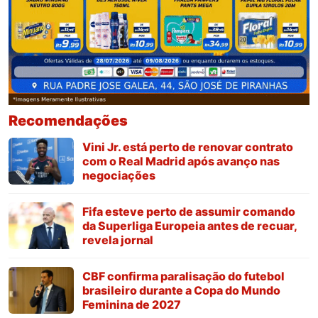
Recomendações
Vini Jr. está perto de renovar contrato
com o Real Madrid após avanço nas
negociações
Fifa esteve perto de assumir comando
da Superliga Europeia antes de recuar,
revela jornal
CBF confirma paralisação do futebol
brasileiro durante a Copa do Mundo
Feminina de 2027