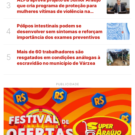
3
que cria programa de proteção para
mulheres vítimas de violência na
Paraíba
Pólipos intestinais podem se
4
desenvolver sem sintomas e reforçam
importância dos exames preventivos
Mais de 60 trabalhadores são
5
resgatados em condições análogas à
escravidão no município de Várzea
PUBLICIDADE